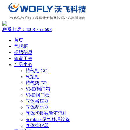
联系电话：
4008-755-698
首页
气瓶柜
招聘信息
管道工程
产品中心
特气柜 GC
气瓶柜
特气架 GR
VMB阀门箱
VMP阀门盘
气体减压器
气体配比器
气体切换装置汇流排
Scrubber尾气处理设备
气体纯化器