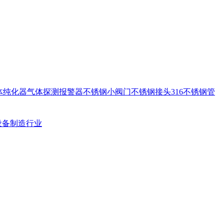
体纯化器
气体探测报警器
不锈钢小阀门
不锈钢接头
316不锈钢管
设备制造行业