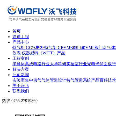
首页
管道工程
产品中心
特气柜 GC
气瓶柜
特气架 GR
VMB阀门箱
VMP阀门盘
气体
仪表 仪器
威特（WITT）产品
工程案例
半导体集成电路行业
大学科研实验室行业
光电光伏面板行
解决方案
公司新闻
实验室集中供气
气体管道设计
特气管道系统
产品百科
技术
关于沃飞
联系我们
热线
0755-27919860