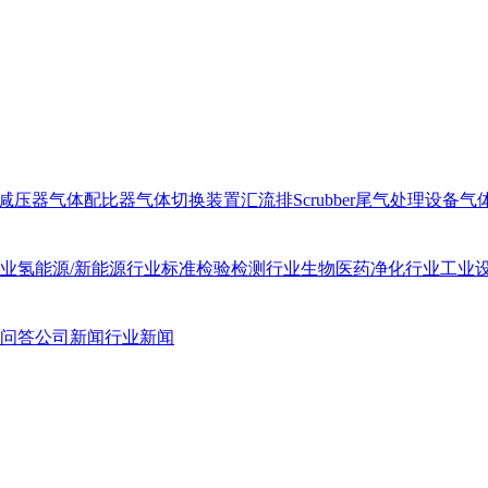
减压器
气体配比器
气体切换装置汇流排
Scrubber尾气处理设备
气
业
氢能源/新能源行业
标准检验检测行业
生物医药净化行业
工业
问答
公司新闻
行业新闻