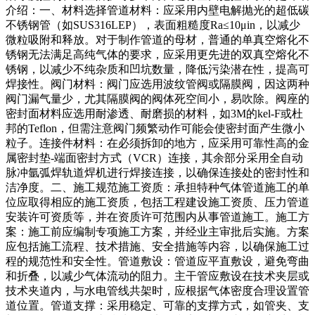
介绍：一、材料选择管道材料：应采用内壁电解抛光的超低碳
不锈钢管（如SUS316LEP），表面粗糙度Ra≤10μin，以减少
微粒吸附和释放。对于制作管道的母材，普通的单真空熔化不
锈钢无法满足高纯气体的要求，应采用更先进的双真空熔化不
锈钢，以减少不纯杂质和凹坑数量，降低污染潜在性，提高可
焊接性。阀门材料：阀门应选用波纹管阀或隔膜阀，因这两种
阀门漏气量少，尤其隔膜阀的阀体死空间小，易吹除。阀座的
密封面材料应选用耐渗透、耐磨损的材料，如3M的kel-F或杜
邦的Teflon，但需注意阀门频繁动作可能会使密封面产生微小
粒子。连接件材料：在必须拆卸的地方，应采用可靠性高的金
属密封垫-端面密封方式（VCR）连接，其余部分采用全自动
脉冲氩弧焊轨道焊机进行焊接连接，以确保连接处的密封性和
洁净度。二、施工规范施工资质：承担特种气体管道施工的单
位应取得相应的施工资质，包括工程建设施工资质、压力管道
安装许可资质等，并在资质许可范围内从事管道施工。施工方
案：施工前应编制专项施工方案，并经业主审批后实施。方案
应包括施工流程、技术措施、安全措施等内容，以确保施工过
程的规范性和安全性。管道敷设：管道应平直敷设，避免弯曲
和折叠，以减少气体流动的阻力。主干管应敷设在技术夹层或
技术夹道内，与水电管线共架时，应根据气体密度合理设置管
道位置。管道支撑：采用稳定、可靠的支撑方式，如管夹、支