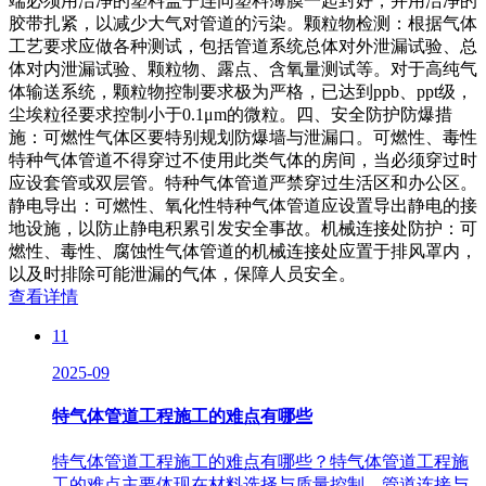
端必须用洁净的塑料盖子连同塑料薄膜一起封好，并用洁净的
胶带扎紧，以减少大气对管道的污染。颗粒物检测：根据气体
工艺要求应做各种测试，包括管道系统总体对外泄漏试验、总
体对内泄漏试验、颗粒物、露点、含氧量测试等。对于高纯气
体输送系统，颗粒物控制要求极为严格，已达到ppb、ppt级，
尘埃粒径要求控制小于0.1μm的微粒。四、安全防护防爆措
施：可燃性气体区要特别规划防爆墙与泄漏口。可燃性、毒性
特种气体管道不得穿过不使用此类气体的房间，当必须穿过时
应设套管或双层管。特种气体管道严禁穿过生活区和办公区。
静电导出：可燃性、氧化性特种气体管道应设置导出静电的接
地设施，以防止静电积累引发安全事故。机械连接处防护：可
燃性、毒性、腐蚀性气体管道的机械连接处应置于排风罩内，
以及时排除可能泄漏的气体，保障人员安全。
查看详情
11
2025-09
特气体管道工程施工的难点有哪些
特气体管道工程施工的难点有哪些？特气体管道工程施
工的难点主要体现在材料选择与质量控制、管道连接与