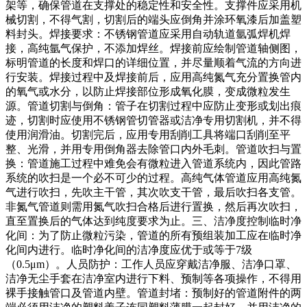
架等，确保管道在支撑处的稳定性和安全性。支撑件应采用机
械切割，不得气割，切割后的端头应倒角并涂环氧漆后加盖塑
料封头。焊接要求：不锈钢管道应采用自动轨道氩弧焊机焊
接，高纯氩气保护，不添加焊丝。焊接前应绘制管道轴侧图，
标明管道的长度和焊口的详细位置，并尽量顺着气流的方向进
行安装。焊接过程中及焊接前后，应用高纯氮气充分置换管内
的氧气或水分，以防止焊接部位形成氧化膜，变成微粒发生
源。管道切割与倒角：管子在切割过程中应防止变形或划出痕
迹，切割时应使用不锈钢管切管器或洁净专用切割机，并不得
使用润滑油。切割完后，应用专用刮削工具将端口刮削至平
整、光滑，并用专用倒角器去除管口内外毛刺。管道吹扫与置
换：管道施工过程中难免会有微粒进入管道系统内，因此管路
系统的吹扫是一个必不可少的过程。高纯气体管道应用高纯氮
气进行吹扫，先吹主干管，其次吹支干管，最后吹扫各支管。
非氮气管道则需用氮气吹扫合格后进行置换，然后再次吹扫，
直至置换后的气体达到纯度要求为止。三、洁净度控制临时净
化间：为了防止微粒污染，管道的所有预组装加工应在临时净
化间内进行。临时净化间的洁净度应优于或等于7级
（0.5μm）。人员防护：工作人员应穿戴洁净服、洁净口罩、
洁净无尘手套在洁净室内进行下料、预制等各项操作，不得用
裸手接触管口及管道内壁。管道封堵：预制好的管道附件的两