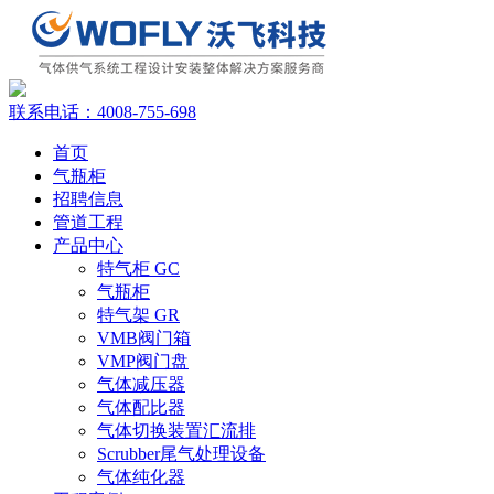
联系电话：
4008-755-698
首页
气瓶柜
招聘信息
管道工程
产品中心
特气柜 GC
气瓶柜
特气架 GR
VMB阀门箱
VMP阀门盘
气体减压器
气体配比器
气体切换装置汇流排
Scrubber尾气处理设备
气体纯化器