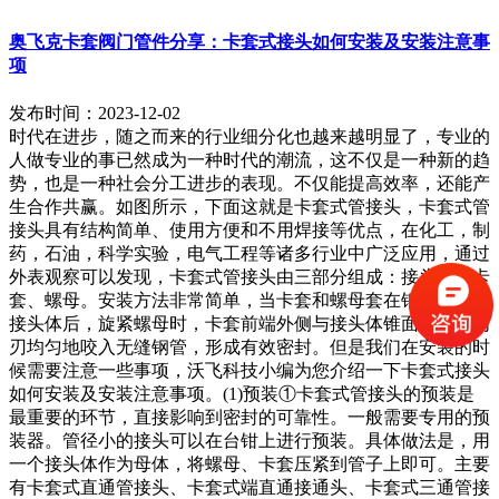
奥飞克卡套阀门管件分享：卡套式接头如何安装及安装注意事
项
发布时间：2023-12-02
时代在进步，随之而来的行业细分化也越来越明显了，专业的
人做专业的事已然成为一种时代的潮流，这不仅是一种新的趋
势，也是一种社会分工进步的表现。不仅能提高效率，还能产
生合作共赢。如图所示，下面这就是卡套式管接头，卡套式管
接头具有结构简单、使用方便和不用焊接等优点，在化工，制
药，石油，科学实验，电气工程等诸多行业中广泛应用，通过
外表观察可以发现，卡套式管接头由三部分组成：接头体、卡
套、螺母。安装方法非常简单，当卡套和螺母套在钢管上插入
接头体后，旋紧螺母时，卡套前端外侧与接头体锥面贴合，内
刃均匀地咬入无缝钢管，形成有效密封。但是我们在安装的时
候需要注意一些事项，沃飞科技小编为您介绍一下卡套式接头
如何安装及安装注意事项。(1)预装①卡套式管接头的预装是
最重要的环节，直接影响到密封的可靠性。一般需要专用的预
装器。管径小的接头可以在台钳上进行预装。具体做法是，用
一个接头体作为母体，将螺母、卡套压紧到管子上即可。主要
有卡套式直通管接头、卡套式端直通接通头、卡套式三通管接