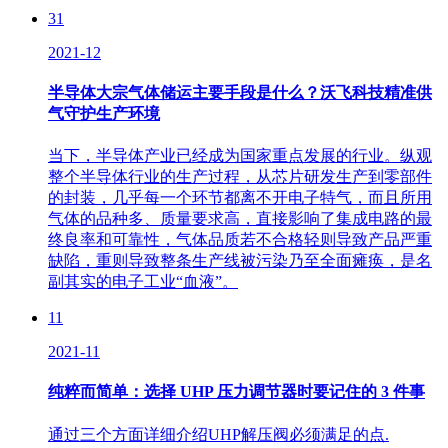
31
2021-12
半导体大宗气体储运主要手段是什么？沃飞科技精准供
气守护生产环境
当下，半导体产业已经成为国家重点发展的行业。纵观
整个半导体行业的生产过程，从芯片研发生产到零部件
的封装，几乎每一个环节都离不开电子特气，而且所用
气体的品种多、质量要求高，直接影响了集成电路的最
终良率和可靠性，气体品质若不合格轻则导致产品严重
缺陷，重则导致整条生产线被污染乃至全面瘫痪，是名
副其实的电子工业“血液”。
11
2021-11
纯粹而简单：选择 UHP 压力调节器时要记住的 3 件事
通过三个方面详细介绍UHP解压阀必须满足的点.