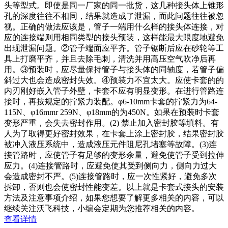
头等型式。即使是同一厂家的同一批货，这几种接头体上锥形
孔的深度往往不相同，结果就造成了泄漏，而此问题往往被忽
视。正确的做法应该是，管子一端用什么样的接头体连接，对
应的连接端则用相同类型的接头预装，这样能最大限度地避免
出现泄漏问题。②管子端面应平齐。管子锯断后应在砂轮等工
具上打磨平齐，并且去除毛刺，清洗并用高压空气吹净后再
用。③预装时，应尽量保持管子与接头体的同轴度，若管子偏
斜过大也会造成密封失效。④预装力不宜太大。应使卡套的的
内刃刚好嵌入管子外壁，卡套不应有明显变形。在进行管路连
接时，再按规定的拧紧力装配。φ6-10mm卡套的拧紧力为64-
115N、φ16mmr 259N、φ18mm的为450N。如果在预装时卡套
变形严重，会失去密封作用。(2) 禁止加入密封胶等填料。有
人为了取得更好密封效果，在卡套上涂上密封胶，结果密封胶
被冲入液压系统中，造成液压元件阻尼孔堵塞等故障。(3)连
接管路时，应使管子有足够的变形余量，避免使管子受到拉伸
应力。(4)连接管路时，应避免使其受到侧向力，侧向力过大
会造成密封不严。(5)连接管路时，应一次性紧好，避免多次
拆卸，否则也会使密封性能变差。以上就是卡套式接头的安装
方法及注意事项介绍，如果您想要了解更多相关的内容，可以
继续关注沃飞科技，小编会定期为您推荐相关的内容。
查看详情