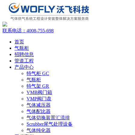
联系电话：
4008-755-698
首页
气瓶柜
招聘信息
管道工程
产品中心
特气柜 GC
气瓶柜
特气架 GR
VMB阀门箱
VMP阀门盘
气体减压器
气体配比器
气体切换装置汇流排
Scrubber尾气处理设备
气体纯化器