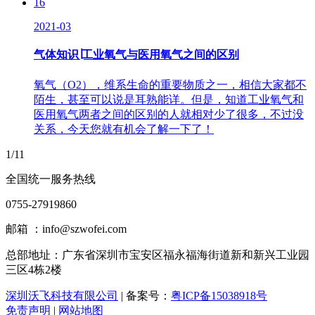
16
2021-03
气体知识∣工业氧气与医用氧气之间的区别
氧气（O2），维系生命的重要物质之一，相信大家都不
陌生，甚至可以说是耳熟能详。但是，知道工业氧气和
医用氧气两者之间的区别的人就相对少了很多，不过没
关系，今天您就有机会了解一下了！
1/11
全国统一服务热线
0755-27919860
邮箱 ：info@szwofei.com
总部地址：
广东省深圳市宝安区福永福海街道新和新兴工业园
三区4栋2楼
深圳沃飞科技有限公司
| 备案号：
粤ICP备15038918号
免责声明
|
网站地图