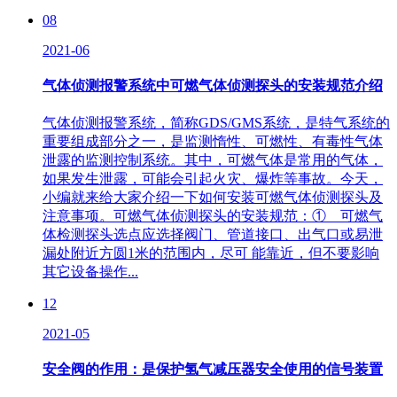
08
2021-06
气体侦测报警系统中可燃气体侦测探头的安装规范介绍
气体侦测报警系统，简称GDS/GMS系统，是特气系统的
重要组成部分之一，是监测惰性、可燃性、有毒性气体
泄露的监测控制系统。其中，可燃气体是常用的气体，
如果发生泄露，可能会引起火灾、爆炸等事故。今天，
小编就来给大家介绍一下如何安装可燃气体侦测探头及
注意事项。可燃气体侦测探头的安装规范：① 可燃气
体检测探头选点应选择阀门、管道接口、出气口或易泄
漏处附近方圆1米的范围内，尽可 能靠近，但不要影响
其它设备操作...
12
2021-05
安全阀的作用：是保护氢气减压器安全使用的信号装置