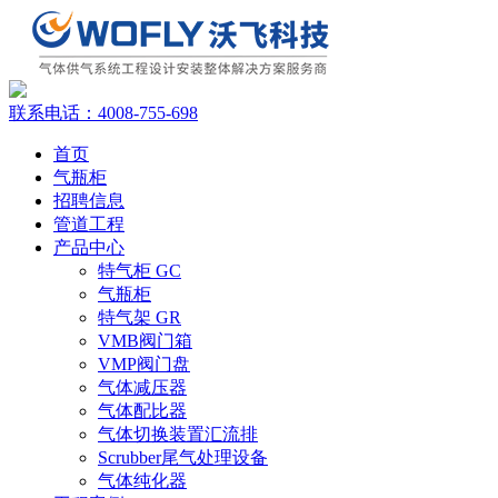
联系电话：
4008-755-698
首页
气瓶柜
招聘信息
管道工程
产品中心
特气柜 GC
气瓶柜
特气架 GR
VMB阀门箱
VMP阀门盘
气体减压器
气体配比器
气体切换装置汇流排
Scrubber尾气处理设备
气体纯化器