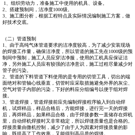
1、组织劳动力，准备施工中使用的机具、设备。
2、搭建预制间，洁净度1000级。
3、施工图分析，根据工程特点及实际情况编制施工方案，做
好技术交底。
（二）管道预制
1、由于高纯气体管道要求的洁净度较高，为了减少安装现场
的焊接工作量，确保洁净度，所以管道的施工先在1000级的预
制间中预制，施工人员应穿洁净服，使用的工机具应保证洁
净，另外施工人员应有较强的洁净意识，施工过程尽量减少对
管子的污染。
2、管道的下料管道下料使用的是专用的切管工具，切出的端
面绝对和管轴心线垂直，切管时应采取措施避免外界的灰尘、
空气对管子内部的污染，下好的料应分组编号以便于组对焊
接。
3、管道焊接，管道焊接前应先编制焊接程序输入到自动焊
机，试焊样品，样品合格后，方能焊接，进行完一天的焊接
后，再焊样品，如果样品合格，由于焊接参数一直储存在焊机
里，自动焊机焊接时又非常稳定，所以焊缝质量也是合格的。
焊接质量由微机控制，减少了由于人为因素对焊接质量的影
响，既提高了工作效率，又能得到高品质的焊缝。