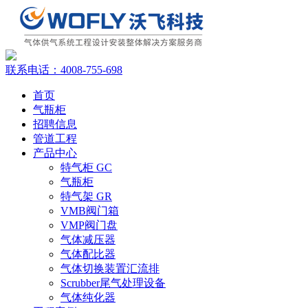
联系电话：
4008-755-698
首页
气瓶柜
招聘信息
管道工程
产品中心
特气柜 GC
气瓶柜
特气架 GR
VMB阀门箱
VMP阀门盘
气体减压器
气体配比器
气体切换装置汇流排
Scrubber尾气处理设备
气体纯化器