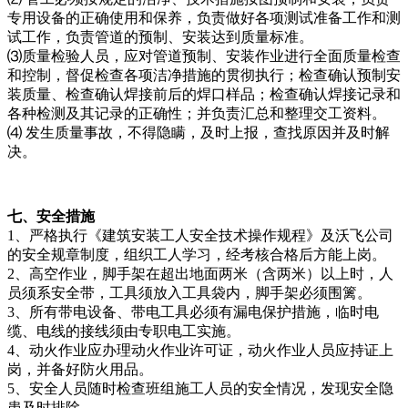
专用设备的正确使用和保养，负责做好各项测试准备工作和测
试工作，负责管道的预制、安装达到质量标准。
⑶质量检验人员，应对管道预制、安装作业进行全面质量检查
和控制，督促检查各项洁净措施的贯彻执行；检查确认预制安
装质量、检查确认焊接前后的焊口样品；检查确认焊接记录和
各种检测及其记录的正确性；并负责汇总和整理交工资料。
⑷ 发生质量事故，不得隐瞒，及时上报，查找原因并及时解
决。
七、安全措施
1、严格执行《建筑安装工人安全技术操作规程》及沃飞公司
的安全规章制度，组织工人学习，经考核合格后方能上岗。
2、高空作业，脚手架在超出地面两米（含两米）以上时，人
员须系安全带，工具须放入工具袋内，脚手架必须围篱。
3、所有带电设备、带电工具必须有漏电保护措施，临时电
缆、电线的接线须由专职电工实施。
4、动火作业应办理动火作业许可证，动火作业人员应持证上
岗，并备好防火用品。
5、安全人员随时检查班组施工人员的安全情况，发现安全隐
患及时排除