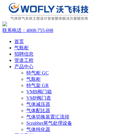
联系电话：
4008-755-698
首页
气瓶柜
招聘信息
管道工程
产品中心
特气柜 GC
气瓶柜
特气架 GR
VMB阀门箱
VMP阀门盘
气体减压器
气体配比器
气体切换装置汇流排
Scrubber尾气处理设备
气体纯化器