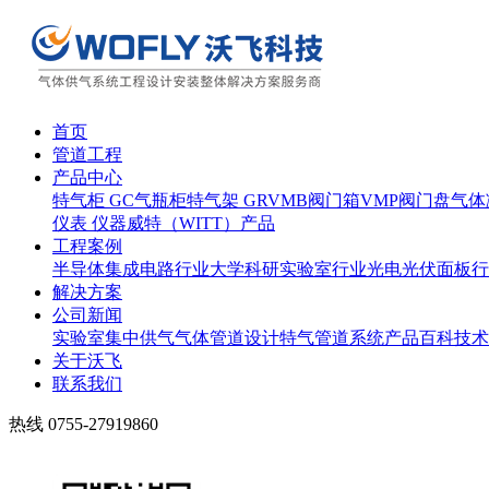
首页
管道工程
产品中心
特气柜 GC
气瓶柜
特气架 GR
VMB阀门箱
VMP阀门盘
气体
仪表 仪器
威特（WITT）产品
工程案例
半导体集成电路行业
大学科研实验室行业
光电光伏面板行
解决方案
公司新闻
实验室集中供气
气体管道设计
特气管道系统
产品百科
技术
关于沃飞
联系我们
热线
0755-27919860