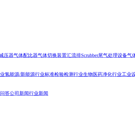
减压器
气体配比器
气体切换装置汇流排
Scrubber尾气处理设备
气
业
氢能源/新能源行业
标准检验检测行业
生物医药净化行业
工业
问答
公司新闻
行业新闻