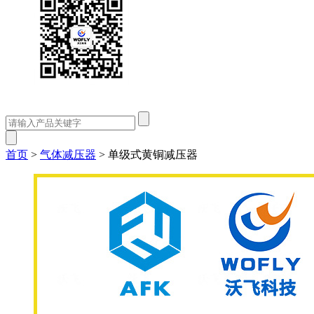
首页
>
气体减压器
>
单级式黄铜减压器