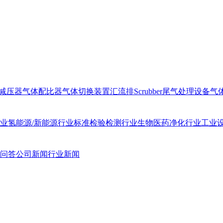
减压器
气体配比器
气体切换装置汇流排
Scrubber尾气处理设备
气
业
氢能源/新能源行业
标准检验检测行业
生物医药净化行业
工业
问答
公司新闻
行业新闻