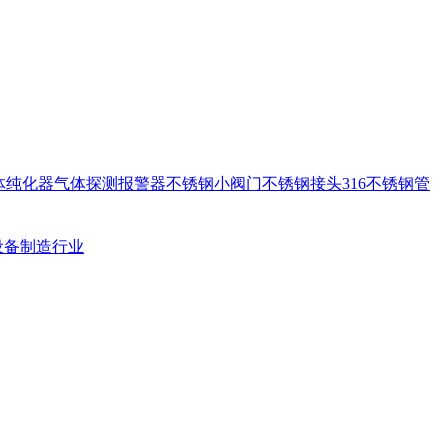
体纯化器
气体探测报警器
不锈钢小阀门
不锈钢接头
316不锈钢管
设备制造行业