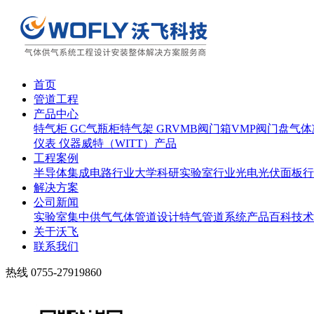
首页
管道工程
产品中心
特气柜 GC
气瓶柜
特气架 GR
VMB阀门箱
VMP阀门盘
气体
仪表 仪器
威特（WITT）产品
工程案例
半导体集成电路行业
大学科研实验室行业
光电光伏面板行
解决方案
公司新闻
实验室集中供气
气体管道设计
特气管道系统
产品百科
技术
关于沃飞
联系我们
热线
0755-27919860