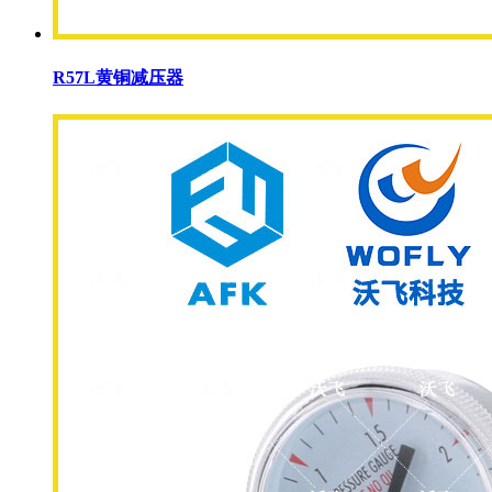
R57L黄铜减压器