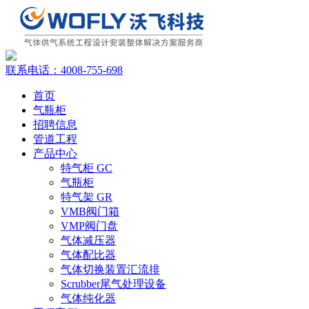
联系电话：
4008-755-698
首页
气瓶柜
招聘信息
管道工程
产品中心
特气柜 GC
气瓶柜
特气架 GR
VMB阀门箱
VMP阀门盘
气体减压器
气体配比器
气体切换装置汇流排
Scrubber尾气处理设备
气体纯化器