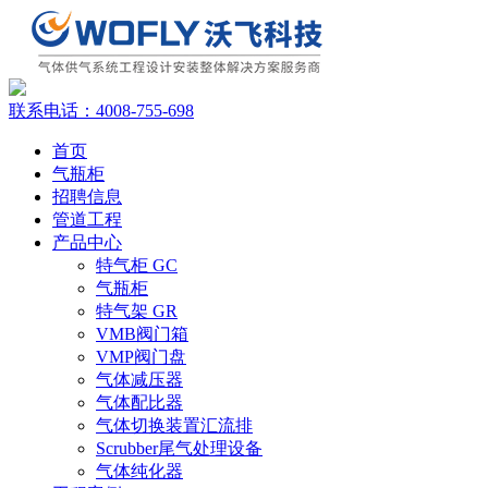
联系电话：
4008-755-698
首页
气瓶柜
招聘信息
管道工程
产品中心
特气柜 GC
气瓶柜
特气架 GR
VMB阀门箱
VMP阀门盘
气体减压器
气体配比器
气体切换装置汇流排
Scrubber尾气处理设备
气体纯化器