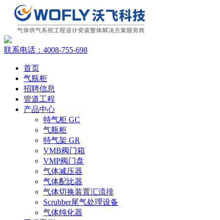
联系电话：
4008-755-698
首页
气瓶柜
招聘信息
管道工程
产品中心
特气柜 GC
气瓶柜
特气架 GR
VMB阀门箱
VMP阀门盘
气体减压器
气体配比器
气体切换装置汇流排
Scrubber尾气处理设备
气体纯化器