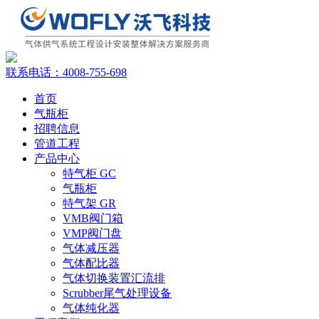
联系电话：
4008-755-698
首页
气瓶柜
招聘信息
管道工程
产品中心
特气柜 GC
气瓶柜
特气架 GR
VMB阀门箱
VMP阀门盘
气体减压器
气体配比器
气体切换装置汇流排
Scrubber尾气处理设备
气体纯化器