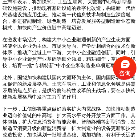
王志军表示，将加快5G、工业互联网、大数据中心等新型基
础设施建设，推动现有基础设施的数字化改造，构建新一代信
息基础设施应用生态。推动新一代信息技术与制造业深度融
合，推进智能制造、绿色制造，培育发展服务型制造新业态新
模式，加快向产业价值链中高端迈进。
在激发市场活力，构建大中小企业融通创新的产业生态方面，
将健全以企业为主体、市场为导向、产学研相结合的技术创新
体系，推动产业链上中下游、大中小企业融通创新。同时，引
导中小企业聚焦产业基础等细分领域，精耕细作，掌握独门绝
技，培育一批“专精特新”中小企业和制造业单项冠军企业。
此外，围绕加快构建以国内大循环为主体、国内国际双循环相
互促进的新发展格局。王志军表示，工业和信息化领域是供需
矛盾的焦点所在，是供给侧结构性改革的主战场，要在加快构
建新发展格局中发挥主力军的作用。
下一步，工信部将重点做好落实扩大内需战略、加快推动制造
业迈向价值链的中高端、扩大高水平对外开放三方面工作。具
体包括，扩大信息消费和智能家电、智能终端等新型消费，发
展适应消费升级的新型消费品，扩大制造业的设备更新和技术
改造投资，加快谋划一批增强基础、增加功能、有利于长远的