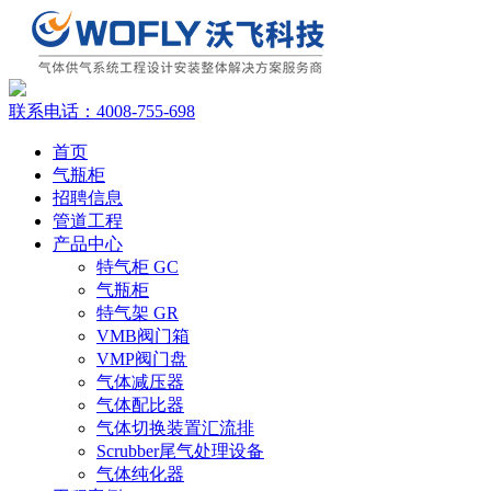
联系电话：
4008-755-698
首页
气瓶柜
招聘信息
管道工程
产品中心
特气柜 GC
气瓶柜
特气架 GR
VMB阀门箱
VMP阀门盘
气体减压器
气体配比器
气体切换装置汇流排
Scrubber尾气处理设备
气体纯化器