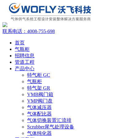
联系电话：
4008-755-698
首页
气瓶柜
招聘信息
管道工程
产品中心
特气柜 GC
气瓶柜
特气架 GR
VMB阀门箱
VMP阀门盘
气体减压器
气体配比器
气体切换装置汇流排
Scrubber尾气处理设备
气体纯化器