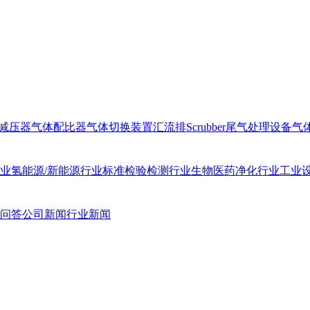
减压器
气体配比器
气体切换装置汇流排
Scrubber尾气处理设备
气
业
氢能源/新能源行业
标准检验检测行业
生物医药净化行业
工业
问答
公司新闻
行业新闻