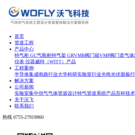
首页
管道工程
产品中心
特气柜 GC
气瓶柜
特气架 GR
VMB阀门箱
VMP阀门盘
气体
仪表 仪器
威特（WITT）产品
工程案例
半导体集成电路行业
大学科研实验室行业
光电光伏面板行
解决方案
公司新闻
实验室集中供气
气体管道设计
特气管道系统
产品百科
技术
关于沃飞
联系我们
热线
0755-27919860