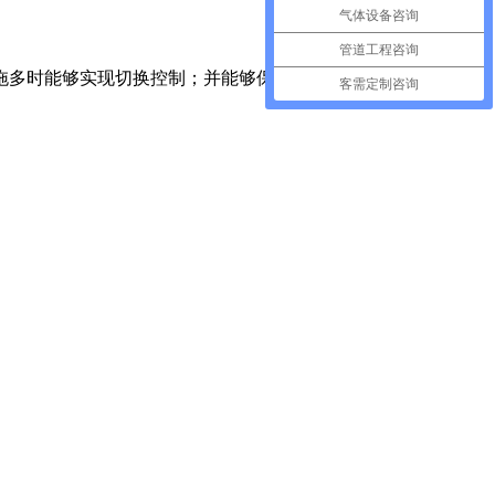
气体设备咨询
管道工程咨询
拖多时能够实现切换控制；并能够保证标准气体流量、压力稳定
客需定制咨询