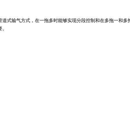
管道式输气方式，在一拖多时能够实现分段控制和在多拖一和多
要。