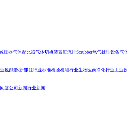
减压器
气体配比器
气体切换装置汇流排
Scrubber尾气处理设备
气
业
氢能源/新能源行业
标准检验检测行业
生物医药净化行业
工业
问答
公司新闻
行业新闻