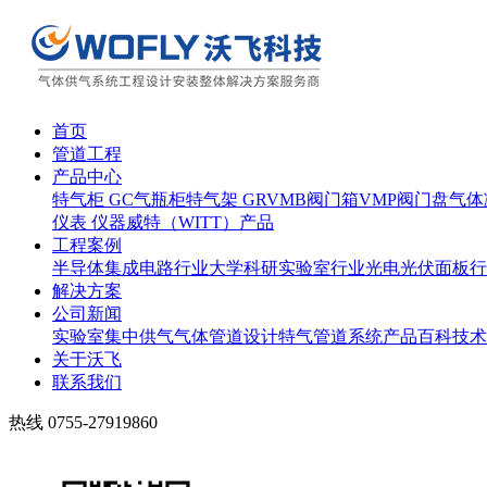
首页
管道工程
产品中心
特气柜 GC
气瓶柜
特气架 GR
VMB阀门箱
VMP阀门盘
气体
仪表 仪器
威特（WITT）产品
工程案例
半导体集成电路行业
大学科研实验室行业
光电光伏面板行
解决方案
公司新闻
实验室集中供气
气体管道设计
特气管道系统
产品百科
技术
关于沃飞
联系我们
热线
0755-27919860