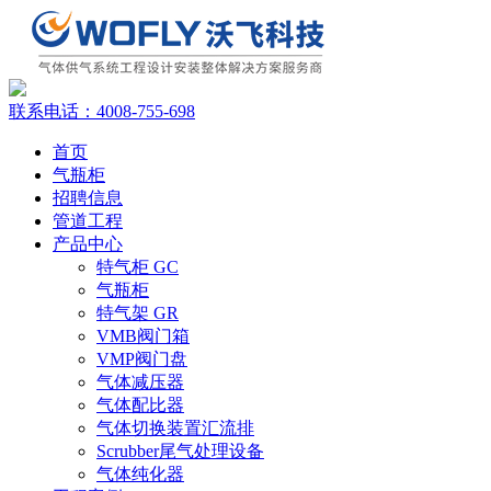
联系电话：
4008-755-698
首页
气瓶柜
招聘信息
管道工程
产品中心
特气柜 GC
气瓶柜
特气架 GR
VMB阀门箱
VMP阀门盘
气体减压器
气体配比器
气体切换装置汇流排
Scrubber尾气处理设备
气体纯化器