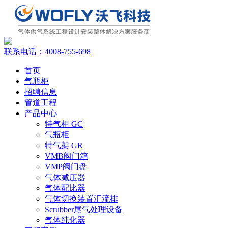
联系电话：
4008-755-698
首页
气瓶柜
招聘信息
管道工程
产品中心
特气柜 GC
气瓶柜
特气架 GR
VMB阀门箱
VMP阀门盘
气体减压器
气体配比器
气体切换装置汇流排
Scrubber尾气处理设备
气体纯化器