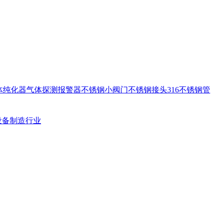
体纯化器
气体探测报警器
不锈钢小阀门
不锈钢接头
316不锈钢管
设备制造行业