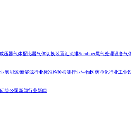
减压器
气体配比器
气体切换装置汇流排
Scrubber尾气处理设备
气
业
氢能源/新能源行业
标准检验检测行业
生物医药净化行业
工业
问答
公司新闻
行业新闻