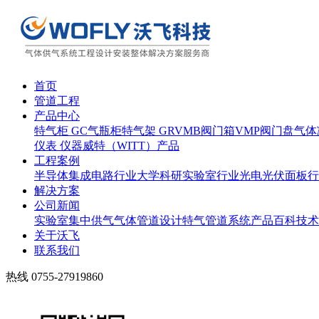
首页
管道工程
产品中心
特气柜 GC
气瓶柜
特气架 GR
VMB阀门箱
VMP阀门盘
气体
仪表 仪器
威特（WITT）产品
工程案例
半导体集成电路行业
大学科研实验室行业
光电光伏面板行
解决方案
公司新闻
实验室集中供气
气体管道设计
特气管道系统
产品百科
技术
关于沃飞
联系我们
热线
0755-27919860