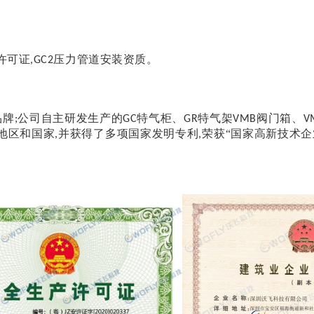
许可证
压力管道安装资质
。
,GC2
品牌
公司自主研发生产的
特气柜、
特气架
阀门箱、
;
GC
GR
VMB
V
地区和国家
并获得了多项国家发明专利
荣获
“国家高新技术企
,
,