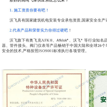
那好的高纯气体供应系统怎么来？
1.
施工资质你要有吧！
沃飞
具有国家建筑机电安装专业承包资质
国家安全生产
,
2.代表产品和荣誉实力你得过硬吧
！
沃飞
旗下有奥飞克
AFK®
、
、沃飞
等
行业知名
Afklok®
®
器、管件接头、阀门仪表等产品畅销于中国大陆和全球
个
26
安全的技术,严格按照ISO9001标准执行各项管理。