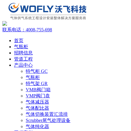
联系电话：
4008-755-698
首页
气瓶柜
招聘信息
管道工程
产品中心
特气柜 GC
气瓶柜
特气架 GR
VMB阀门箱
VMP阀门盘
气体减压器
气体配比器
气体切换装置汇流排
Scrubber尾气处理设备
气体纯化器