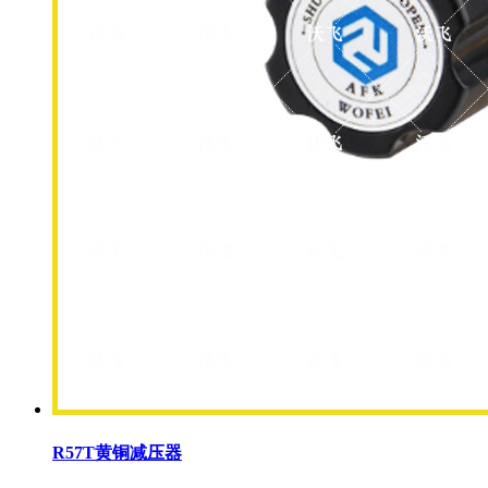
R57T黄铜减压器