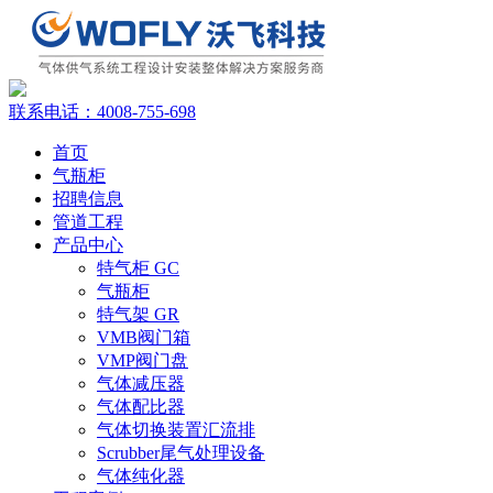
联系电话：
4008-755-698
首页
气瓶柜
招聘信息
管道工程
产品中心
特气柜 GC
气瓶柜
特气架 GR
VMB阀门箱
VMP阀门盘
气体减压器
气体配比器
气体切换装置汇流排
Scrubber尾气处理设备
气体纯化器