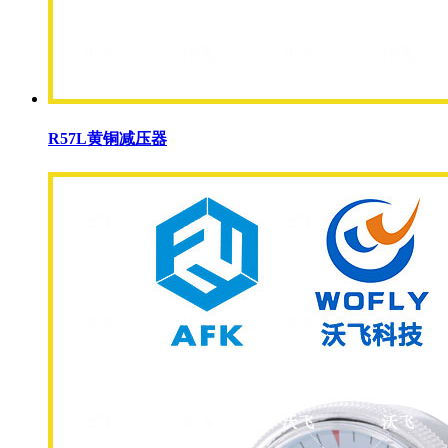
R57L黄铜减压器