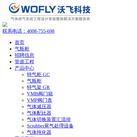
联系电话：
4008-755-698
首页
气瓶柜
招聘信息
管道工程
产品中心
特气柜 GC
气瓶柜
特气架 GR
VMB阀门箱
VMP阀门盘
气体减压器
气体配比器
气体切换装置汇流排
Scrubber尾气处理设备
气体纯化器