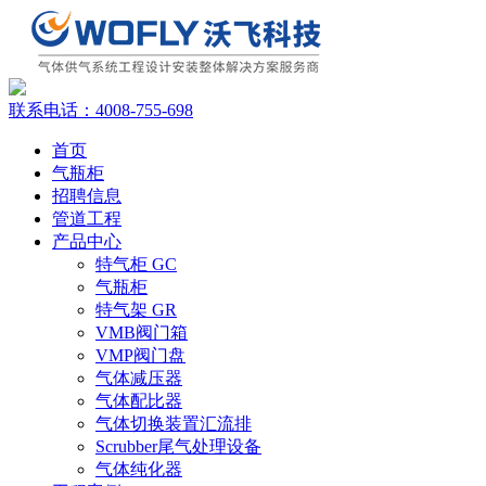
联系电话：
4008-755-698
首页
气瓶柜
招聘信息
管道工程
产品中心
特气柜 GC
气瓶柜
特气架 GR
VMB阀门箱
VMP阀门盘
气体减压器
气体配比器
气体切换装置汇流排
Scrubber尾气处理设备
气体纯化器