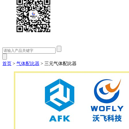
首页
>
气体配比器
>
三元气体配比器